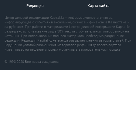
Редакция
Карта сайта
Центр деловой информации Kapital.kz — информационное агентство,
информирующее о событиях в экономике, бизнесе и финансах в Казахстане и
за рубежом. При работе с материалами Центра деловой информации Kapital.kz
разрешено использование лишь 30% текста с обязательной гиперссылкой на
источник. При использовании полного материала необходимо разрешение
редакции. Редакция Kapital.kz не всегда разделяет мнения авторов статей. При
нарушении условий размещения материалов редакция делового портала
имеет право на решение спорных моментов в законодательном порядке
© 1993-2020 Все права защищены