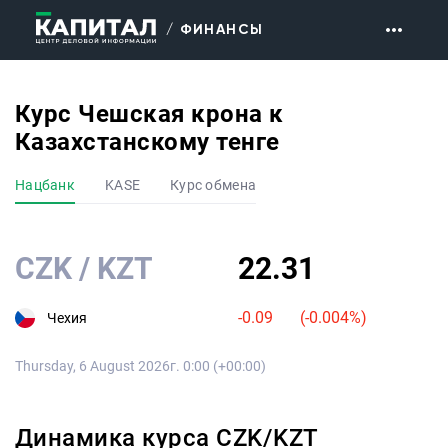
/ ФИНАНСЫ
Главная
Конвертер валют
Курс Чешская крона к
Казахстанскому тенге
Экономика
Финансы
Нацбанк
KASE
Курс обмена
Государство
Мир
CZK
/
KZT
22.31
Персоны
Бизнес
-0.09
(
-0.004
%)
Чехия
Назначения
Досье
Thursday, 6 August 2026г. 0:00 (+00:00)
Недвижимость
Технологии
Динамика курса
CZK
/
KZT
Lifestyle