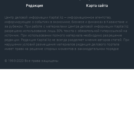
Редакция
Карта сайта
Центр деловой информации Kapital.kz — информационное агентство,
информирующее о событиях в экономике, бизнесе и финансах в Казахстане и
за рубежом. При работе с материалами Центра деловой информации Kapital.kz
разрешено использование лишь 30% текста с обязательной гиперссылкой на
источник. При использовании полного материала необходимо разрешение
редакции. Редакция Kapital.kz не всегда разделяет мнения авторов статей. При
нарушении условий размещения материалов редакция делового портала
имеет право на решение спорных моментов в законодательном порядке
© 1993-2020 Все права защищены