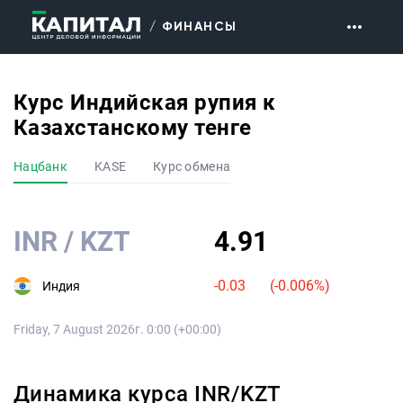
/ ФИНАНСЫ
Главная
Конвертер валют
Курс Индийская pупия к
Казахстанскому тенге
Экономика
Финансы
Нацбанк
KASE
Курс обмена
Государство
Мир
INR
/
KZT
4.91
Персоны
Бизнес
-0.03
(
-0.006
%)
Индия
Назначения
Досье
Friday, 7 August 2026г. 0:00 (+00:00)
Недвижимость
Технологии
Динамика курса
INR
/
KZT
Lifestyle